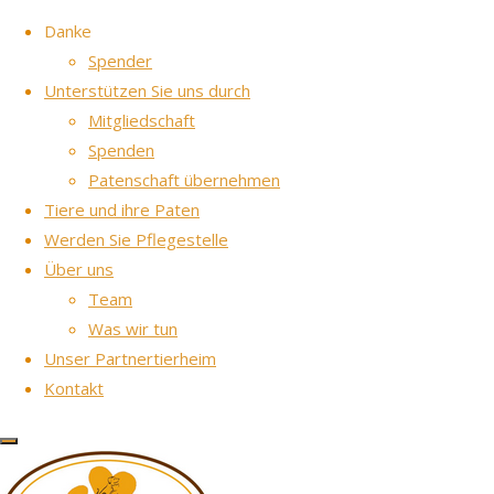
Zum Inhalt springen
Danke
Spender
Unterstützen Sie uns durch
Wilkommen auf der Seite "Glück für Pfoten e.V. - Der Weg in ein
Mitgliedschaft
neues Leben -"
Spenden
Patenschaft übernehmen
Tiere und ihre Paten
Werden Sie Pflegestelle
Über uns
Team
Was wir tun
Unser Partnertierheim
Kontakt